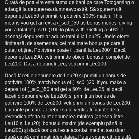
O rată de potrivire este suma de bani pe care Totogaming o
adaugă la depunerea dumneavoastră. Să spunem că
depuneți Leu50 și primiți o potrivire 100% match. This
means you get an extra (_sc0_)50 as bonus money, giving
you a total of (_sc0_)100 to play with. Getting a 50% la
aceeași depunere ar aduce totalul la Leu25. Unele oferte
limitează, de asemenea, cel mai mare bonus pe care îl
puteți obține. Potrivirea poate fi „până la Leu200”. Dacă
depuneți Leu200, veți primi de obicei bonusul complet de
Leu200. Dacă depuneți Leu, veți primi Leu100.
Dacă faceți o depunere de Leu20 și primiți un bonus de
potrivire 100% match bonus of (_sc0_)20, if you make a
deposit of (_sc0_)50 and get a 50% de Leu25, și dacă
faceți o depunere de Leu200 și primiți un bonus de
potrivire 100% de Leu200, veți primi un bonus de Leu200.
Lucrurile pe care ar trebui să le verificați înainte de a
revendica oferta sunt depunerea minimă (adesea între
Leu10 și Leu20), bonusul maxim (de exemplu până la
Leu200) și dacă bonusul este acordat imediat sau doar
după ce vă confirmați identitatea. Puteți spune cât de utilă