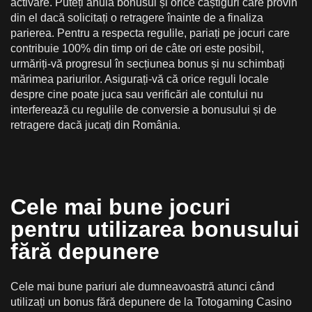
activare. Puteți anula bonusul și orice câștiguri care provin
din el dacă solicitați o retragere înainte de a finaliza
parierea. Pentru a respecta regulile, pariați pe jocuri care
contribuie 100% din timp ori de câte ori este posibil,
urmăriți-vă progresul în secțiunea bonus și nu schimbați
mărimea pariurilor. Asigurați-vă că orice reguli locale
despre cine poate juca sau verificări ale contului nu
interferează cu regulile de conversie a bonusului și de
retragere dacă jucați din România.
Cele mai bune jocuri
pentru utilizarea bonusului
fără depunere
Cele mai bune pariuri ale dumneavoastră atunci când
utilizați un bonus fără depunere de la Totogaming Casino