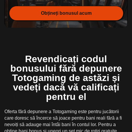
Obțineți bonusul acum
Revendicați codul
bonusului fără depunere
Totogaming de astăzi și
vedeți dacă vă calificați
pentru el
Oferta fără depunere a Totogaming este pentru jucătorii
care doresc să încerce să joace pentru bani reali fără a fi
nevoiți să adauge mai întâi bani în contul lor. Pentru a
obține bani bonus și uneori un set mic de rotiri gratuite,