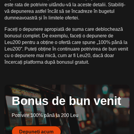
este rata de potrivire uitându-vă la aceste detalii. Stabiliți-
vă depunerea astfel încât să se încadreze în bugetul
dumneavoastră și în limitele ofertei.
Faceți o depunere apropiată de suma care deblochează
bonusul complet. De exemplu, faceți o depunere de
Leu200 pentru a obține o ofertă care spune „100% până la
Leu200”. Puteți obține în continuare potrivirea de bun venit
cu o depunere mai mică, cum ar fi Leu20, dacă doar
încercați platforma după bonusul gratuit.
Bonus de bun venit
Potrivire 100% până la 200 Leu
Depuneți acum