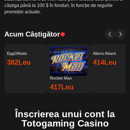
câștiga până la 100 $ în fonduri, în funcție de regulile
promoției actuale.
Acum Câștigător
EggOMatic
Rocket Man
Aliens Attack
382Leu
417Leu
414Leu
Înscrierea unui cont la
Totogaming Casino