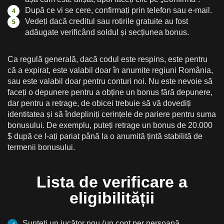
După ce vi se cere, confirmați prin telefon sau e-mail.
Vedeți dacă creditul sau rotirile gratuite au fost
adăugate verificând soldul și secțiunea bonus.
Ca regulă generală, dacă codul este respins, este pentru
că a expirat, este valabil doar în anumite regiuni România,
sau este valabil doar pentru conturi noi. Nu este nevoie să
faceți o depunere pentru a obține un bonus fără depunere,
dar pentru a retrage, de obicei trebuie să vă dovediți
identitatea și să îndepliniți cerințele de pariere pentru suma
bonusului. De exemplu, puteți retrage un bonus de 20.000
$ după ce l-ați pariat până la o anumită țintă stabilită de
termenii bonusului.
Lista de verificare a
eligibilității
Sunteți un jucător nou (un cont per persoană,