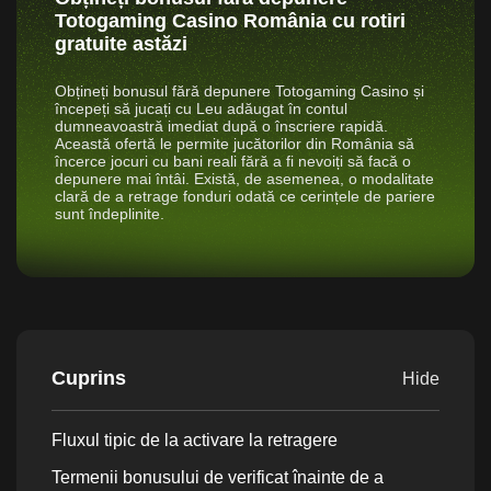
Totogaming Casino România cu rotiri
gratuite astăzi
Obțineți bonusul fără depunere Totogaming Casino și
începeți să jucați cu Leu adăugat în contul
dumneavoastră imediat după o înscriere rapidă.
Această ofertă le permite jucătorilor din România să
încerce jocuri cu bani reali fără a fi nevoiți să facă o
depunere mai întâi. Există, de asemenea, o modalitate
clară de a retrage fonduri odată ce cerințele de pariere
sunt îndeplinite.
Cuprins
Hide
Fluxul tipic de la activare la retragere
Termenii bonusului de verificat înainte de a