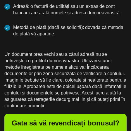
Adresă: o factură de utilități sau un extras de cont
bancar care arată numele și adresa dumneavoastră.
Metodă de plată (dacă se solicită): dovada că metoda
de plată vă aparține.
Un document prea vechi sau a cărui adresă nu se
potrivește cu profilul dumneavoastră; Utilizarea unei
metode înregistrate pe numele altcuiva; Încărcarea
documentelor prin zona securizată de verificare a contului.
Imaginile trebuie să fie clare, colorate și nealterate pentru a
fi lizibile. Aprobarea este de obicei ușoară dacă informațiile
contului și documentele se potrivesc. Acest lucru ajută la
asigurarea că retragerile decurg mai lin și că puteți primi în
continuare promoții.
Gata să vă revendicați bonusul?