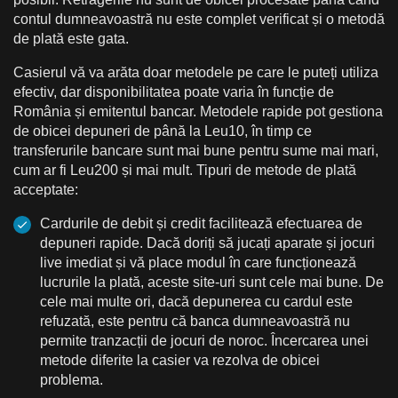
contul dumneavoastră nu este complet verificat și o metodă
de plată este gata.
Casierul vă va arăta doar metodele pe care le puteți utiliza
efectiv, dar disponibilitatea poate varia în funcție de
România și emitentul bancar. Metodele rapide pot gestiona
de obicei depuneri de până la Leu10, în timp ce
transferurile bancare sunt mai bune pentru sume mai mari,
cum ar fi Leu200 și mai mult. Tipuri de metode de plată
acceptate:
Cardurile de debit și credit facilitează efectuarea de
depuneri rapide. Dacă doriți să jucați aparate și jocuri
live imediat și vă place modul în care funcționează
lucrurile la plată, aceste site-uri sunt cele mai bune. De
cele mai multe ori, dacă depunerea cu cardul este
refuzată, este pentru că banca dumneavoastră nu
permite tranzacții de jocuri de noroc. Încercarea unei
metode diferite la casier va rezolva de obicei
problema.