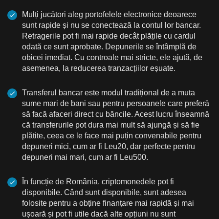
Mulți jucători aleg portofelele electronice deoarece
sunt rapide și nu se conectează la contul lor bancar.
Retragerile pot fi mai rapide decât plățile cu cardul
odată ce sunt aprobate. Depunerile se întâmplă de
obicei imediat. Cu controale mai stricte, ele ajută, de
asemenea, la reducerea tranzacțiilor eșuate.
Transferul bancar este modul tradițional de a muta
sume mari de bani sau pentru persoanele care preferă
să facă afaceri direct cu băncile. Acest lucru înseamnă
că transferurile pot dura mai mult să ajungă și să fie
plătite, ceea ce le face mai puțin convenabile pentru
depuneri mici, cum ar fi Leu20, dar perfecte pentru
depuneri mai mari, cum ar fi Leu500.
În funcție de România, criptomonedele pot fi
disponibile. Când sunt disponibile, sunt adesea
folosite pentru a obține finanțare mai rapidă și mai
ușoară și pot fi utile dacă alte opțiuni nu sunt