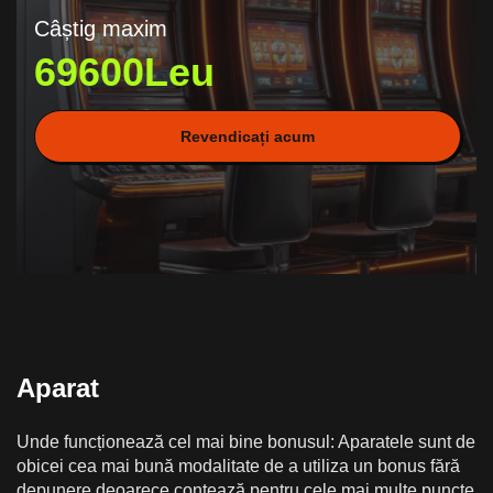
Câștig maxim
69600Leu
Revendicați acum
Aparat
Unde funcționează cel mai bine bonusul: Aparatele sunt de
obicei cea mai bună modalitate de a utiliza un bonus fără
depunere deoarece contează pentru cele mai multe puncte