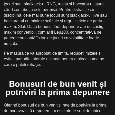
jocuri sunt blackjack-ul RNG, ruleta și baccarat-ul atunci
când contribuția este permisă. Pentru distracție cu
disciplină, cele mai bune jocuri sunt blackjack-ul live sau
baccarat-ul cu minime scăzute și reguli stricte de pariu
maxim. Sfat: Dacă bonusul fără depunere are un câștig
maxim convertibil, cum ar fi Leu100, concentrați-vă pe
pariere constantă în loc de jocuri cu volatilitate foarte
ridicată.
Pe măsură ce vă apropiați de limită, reduceți mizele și
evitați pariurile laterale riscante pentru a bloca suma pe
care o puteți retrage.
Bonusuri de bun venit și
potriviri la prima depunere
Oferind bonusuri de bun venit și rate de potrivire la prima
dumneavoastră depunere, aceste oferte sunt de obicei